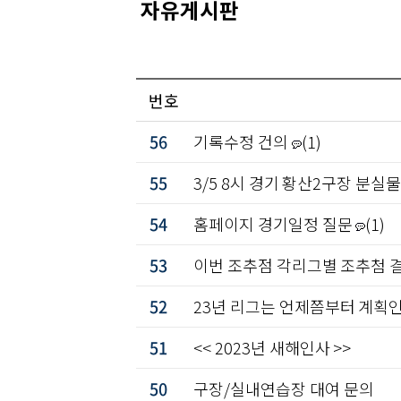
자유게시판
번호
56
기록수정 건의
(1)
55
3/5 8시 경기 황산2구장 분실
54
홈페이지 경기일정 질문
(1)
53
이번 조추점 각리그별 조추첨
52
23년 리그는 언제쯤부터 계획
51
<< 2023년 새해인사 >>
50
구장/실내연습장 대여 문의