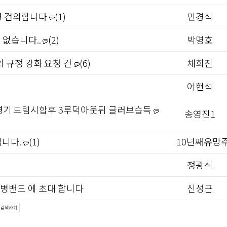
경 건의합니다
(1)
민경식
없습니다..
(2)
박명호
의 규정 강화 요청 건
(6)
채희진
어현석
시경기 드림시합후 3루덕아웃뒤 글러브습득
송영진1
입니다.
(1)
10년째유망
정광식
병밴드 에 초대 합니다
신성근