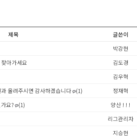
제목
글쓴이
박강현
물 찾아가세요
김도경
김우혁
 결과 올려주시면 감사하겠습니다
(1)
정재혁
인가요?
(1)
양산 ! ! !
리그관리자
지승현