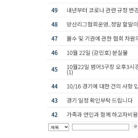
49
내년부터 코로나 관련 규정 변
48
양산리그협회운영..정말 할말이 
47
몰수 및 기권에 관한 협회 차원
46
10월 22일 (강민호) 분실물
10월22일 범어3구장 오후3
45
(1)
44
10/16 경기에 대한 건의 사항 
43
경기 일정 확인부탁 드립니다
42
가족과 연인과 함께 하고자비용