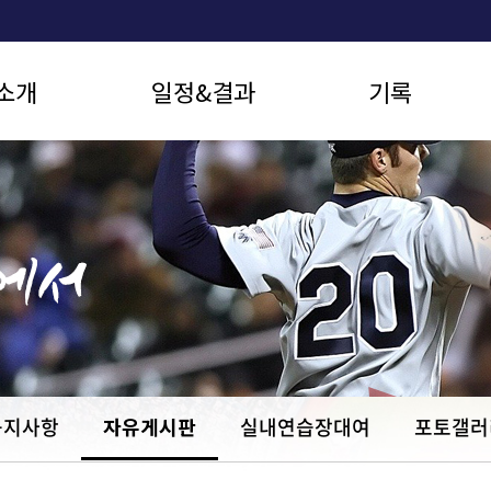
소개
일정&결과
기록
공지사항
자유게시판
실내연습장대여
포토갤러