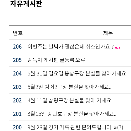
자유게시판
번호
제목
206
이번주는 날씨가 괜찮은데 취소인가요 ?
205
감독자 게시판 글등록 오류
204
5월 31일 일요일 웅상구장 분실물 찾아가세요
203
5월2일 범어2구장 분실물 칮아가세요...
202
4월 11일 삽량구장 분실물 찾아 가세요
201
3월15일 강민호구장 분실물 찿아가세요...
200
9월 28일 경기 기록 관련 문의드립니다.
(3)